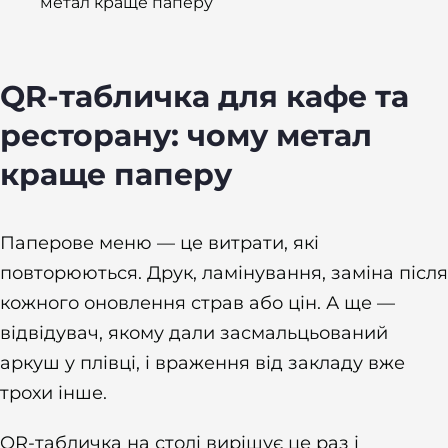
метал краще паперу
QR-табличка для кафе та
ресторану: чому метал
краще паперу
Паперове меню — це витрати, які
повторюються. Друк, ламінування, заміна після
кожного оновлення страв або цін. А ще —
відвідувач, якому дали засмальцьований
аркуш у плівці, і враження від закладу вже
трохи інше.
QR-табличка на столі вирішує це раз і