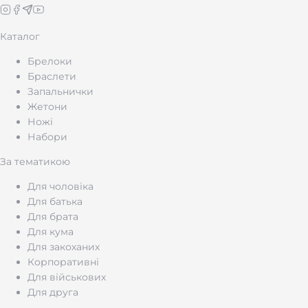
Каталог
Брелоки
Браслети
Запальнички
Жетони
Ножі
Набори
За тематикою
Для чоловіка
Для батька
Для брата
Для кума
Для закоханих
Корпоративні
Для військових
Для друга