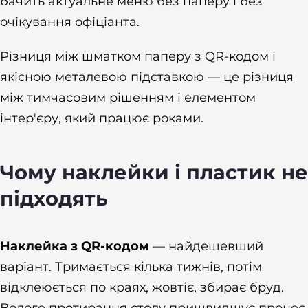
бачить актуальне меню без паперу і без
очікування офіціанта.
Різниця між шматком паперу з QR-кодом і
якісною металевою підставкою — це різниця
між тимчасовим рішенням і елементом
інтер'єру, який працює роками.
Чому наклейки і пластик не
підходять
Наклейка з QR-кодом
— найдешевший
варіант. Тримається кілька тижнів, потім
відклеюється по краях, жовтіє, збирає бруд.
Вологе протирання столу пришвидшує процес.