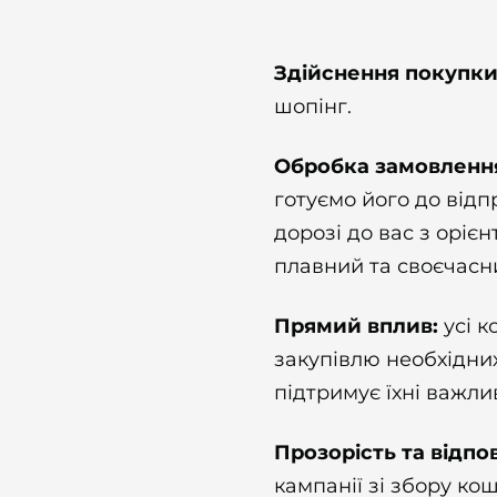
Здійснення покупки
шопінг.
Обробка замовлення
готуємо його до від
дорозі до вас з оріє
плавний та своєчасн
Прямий вплив:
усі 
закупівлю необхідни
підтримує їхні важли
Прозорість та відпо
кампанії зі збору ко