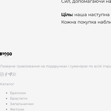
Сил, допомагаючи на
Ціль:
наша наступна 
Кожна покупка наближ
Лазерне гравіювання на подарунках і сувенірах по всій Укра
Каталог
Брелоки
Браслети
Запальнички
Жетони