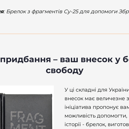
ня
:
Брелок з фрагментів Су-25 для допомоги З
 придбання – ваш внесок у б
свободу
У ці складні для Украї
внесок має величезне 
ініціатива пропонує ва
можливість допомогти,
історії - брелок, вигот