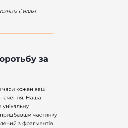
бройним Силам
оротьбу за
ни часи кожен ваш
значення. Наша
м унікальну
 придбавши частинку
овлений з фрагментів