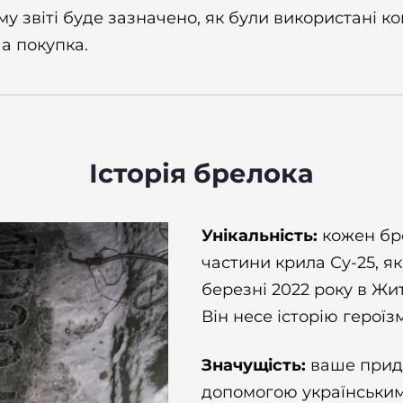
ому звіті буде зазначено, як були використані к
а покупка.
Історія брелока
Унікальність:
кожен бр
частини крила Су-25, я
березні 2022 року в Жи
Він несе історію героїзм
Значущість:
ваше прид
допомогою українським