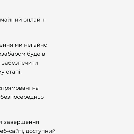
вичайний онлайн-
ення ми негайно
езабаром буде в
о забезпечити
у етапі.
 спрямовані на
к безпосередньо
ля завершення
еб-сайті, доступний