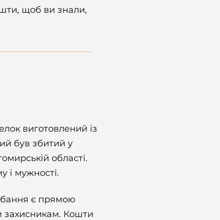
ошти, щоб ви знали,
елок виготовлений із
кий був збитий у
томирській області.
у і мужності.
бання є прямою
 захисникам. Кошти