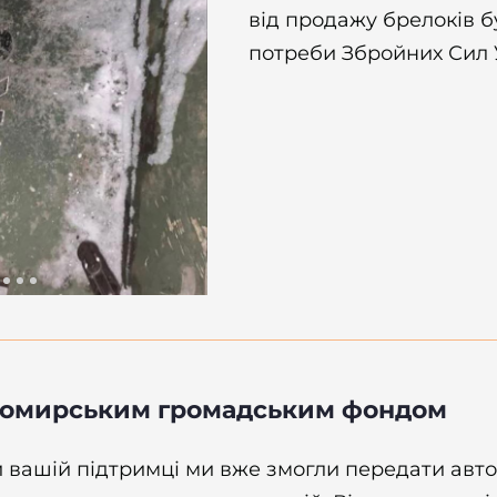
від продажу брелоків б
потреби Збройних Сил 
омирським громадським фондом
 вашій підтримці ми вже змогли передати авт