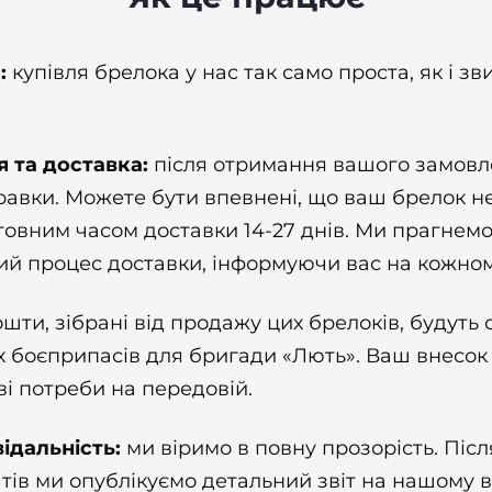
:
купівля брелока у нас так само проста, як і з
 та доставка:
після отримання вашого замовл
правки. Можете бути впевнені, що ваш брелок н
нтовним часом доставки 14-27 днів. Ми прагнем
ий процес доставки, інформуючи вас на кожном
кошти, зібрані від продажу цих брелоків, будуть
х боєприпасів для бригади «Лють». Ваш внесо
ві потреби на передовій.
відальність:
ми віримо в повну прозорість. Піс
штів ми опублікуємо детальний звіт на нашому в