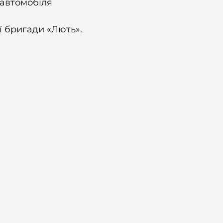
 автомобіля
ї бригади «Лють».