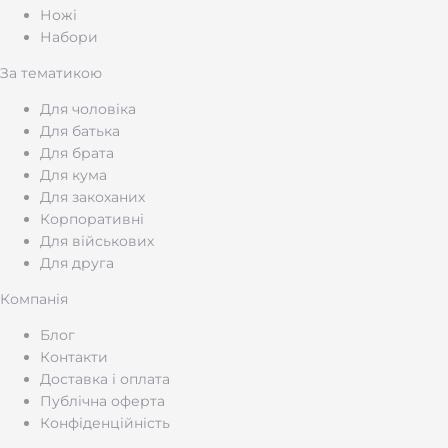
Ножі
Набори
За тематикою
Для чоловіка
Для батька
Для брата
Для кума
Для закоханих
Корпоративні
Для військових
Для друга
Компанія
Блог
Контакти
Доставка і оплата
Публічна оферта
Конфіденційність