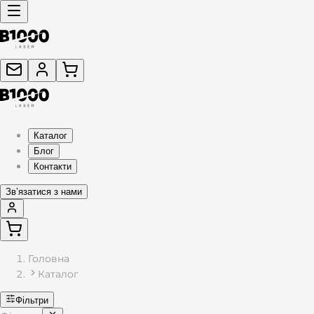
Каталог подарунків з гравіюванням — жетони, брелоки, фляг
Каталог
Блог
Контакти
Звʼязатися з нами
Головна
Каталог
Фільтри