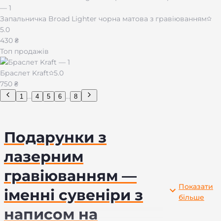
Запальничка Broad Lighter чорна матова з гравіюванням
5.0
430 ₴
Топ продажів
Браслет Kraft
5.0
750 ₴
...
...
1
4
5
6
8
Подарунки з
лазерним
гравіюванням —
Показати
іменні сувеніри з
більше
написом на