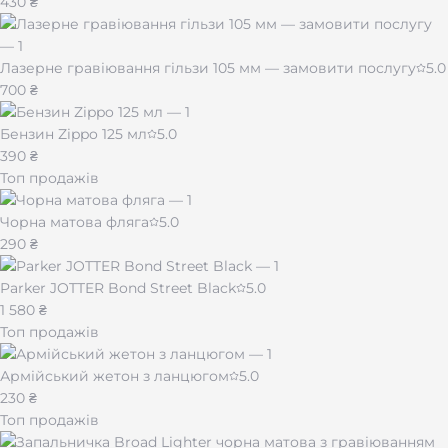
430 ₴
Лазерне гравіювання гільзи 105 мм — замовити послугу
5.0
700 ₴
Бензин Zippo 125 мл
5.0
390 ₴
Топ продажів
Чорна матова фляга
5.0
290 ₴
Parker JOTTER Bond Street Black
5.0
1 580 ₴
Топ продажів
Армійський жетон з ланцюгом
5.0
230 ₴
Топ продажів