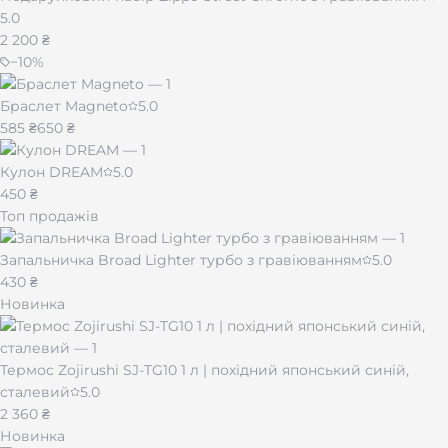
5.0
2 200 ₴
−
10
%
Браслет Magneto
5.0
585 ₴
650 ₴
Кулон DREAM
5.0
450 ₴
Топ продажів
Запальничка Broad Lighter турбо з гравіюванням
5.0
430 ₴
Новинка
Термос Zojirushi SJ-TG10 1 л | похідний японський синій,
сталевий
5.0
2 360 ₴
Новинка