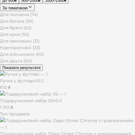
до 500₴
500–1000₴
1000–2500₴
За тематикою
Для чоловіка (74)
Для батька (59)
Для брата (62)
Для кума (55)
Для закоханих (31)
Корпоративні (33)
Для військових (60)
Для друга (60)
Показати результати
Ручка у футлярі
5.0
610 ₴
Подарунковий набір 05
5.0
1 310 ₴
Топ продажів
Подарунковий набір Zippo Street Chrome з гравіюванням