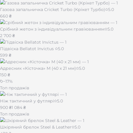
Газова запальничка Cricket Turbo (Крікет Турбо)
5.0
660 ₴
Срібний жетон з індивідуальним гравіюванням
5.0
2 700 ₴
Підвіска Bellatot Invictus
5.0
599 ₴
Адресник «Кісточка» M (40 х 21 мм)
5.0
150 ₴
−
17
%
Топ продажів
Ніж тактичний у футлярі
5.0
900 ₴
1 084 ₴
Топ продажів
Шкіряний брелок Steel & Leather
5.0