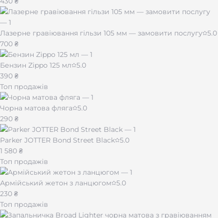
430 ₴
Лазерне гравіювання гільзи 105 мм — замовити послугу
5.0
700 ₴
Бензин Zippo 125 мл
5.0
390 ₴
Топ продажів
Чорна матова фляга
5.0
290 ₴
Parker JOTTER Bond Street Black
5.0
1 580 ₴
Топ продажів
Армійський жетон з ланцюгом
5.0
230 ₴
Топ продажів