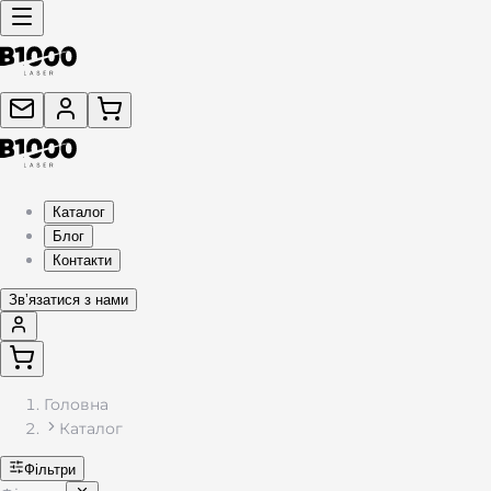
Каталог подарунків з гравіюванням — жетони, брелоки, фляг
Каталог
Блог
Контакти
Звʼязатися з нами
Головна
Каталог
Фільтри