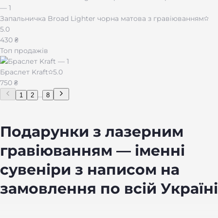
Запальничка Broad Lighter чорна матова з гравіюванням
5.0
430 ₴
Топ продажів
Браслет Kraft
5.0
750 ₴
...
1
2
8
Подарунки з лазерним
гравіюванням — іменні
сувеніри з написом на
замовлення по всій Україні