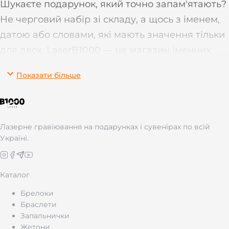
Шукаєте подарунок, який точно запам'ятають?
Не черговий набір зі складу, а щось з іменем,
датою або словами, які мають значення тільки
для двох. LaserB1000 — це магазин іменних
подарунків з лазерним гравіюванням по
Показати більше
металу та шкірі. Брелоки, фляги, жетони,
запальнички, ножі, термоси — будь-яка річ
стає особливою, коли на ній з'являється ваш
напис.
Лазерне гравіювання на подарунках і сувенірах по всій
Україні.
6 років на ринку. Понад 21 000 клієнтів по всій
Україні. Виготовлення — 1 робочий день.
Каталог
Доставка Новою Поштою, Укрпоштою або на
Брелоки
відділення Розетки. Замовляйте онлайн —
Браслети
забирайте там, де вам зручно.
Запальнички
Жетони