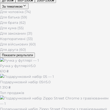
до 500₴
500–1000₴
1000–2500₴
За тематикою
Для чоловіка (74)
Для батька (59)
Для брата (62)
Для кума (55)
Для закоханих (31)
Корпоративні (33)
Для військових (60)
Для друга (60)
Показати результати
Ручка у футлярі
5.0
610 ₴
Подарунковий набір 05
5.0
1 310 ₴
Топ продажів
Подарунковий набір Zippo Street Chrome з гравіюванням