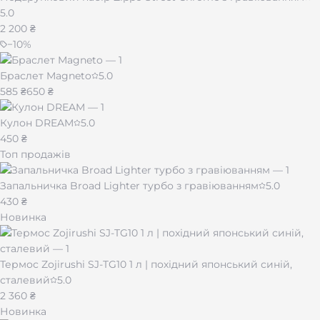
5.0
2 200 ₴
−
10
%
Браслет Magneto
5.0
585 ₴
650 ₴
Кулон DREAM
5.0
450 ₴
Топ продажів
Запальничка Broad Lighter турбо з гравіюванням
5.0
430 ₴
Новинка
Термос Zojirushi SJ-TG10 1 л | похідний японський синій,
сталевий
5.0
2 360 ₴
Новинка