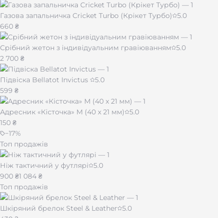
Газова запальничка Cricket Turbo (Крікет Турбо)
5.0
660 ₴
Срібний жетон з індивідуальним гравіюванням
5.0
2 700 ₴
Підвіска Bellatot Invictus
5.0
599 ₴
Адресник «Кісточка» M (40 х 21 мм)
5.0
150 ₴
−
17
%
Топ продажів
Ніж тактичний у футлярі
5.0
900 ₴
1 084 ₴
Топ продажів
Шкіряний брелок Steel & Leather
5.0