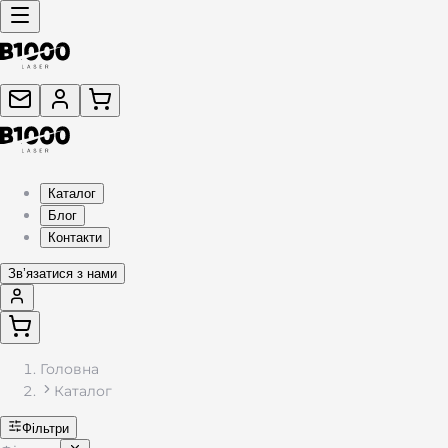
Каталог подарунків з гравіюванням — жетони, брелоки, фляг
Каталог
Блог
Контакти
Звʼязатися з нами
Головна
Каталог
Фільтри