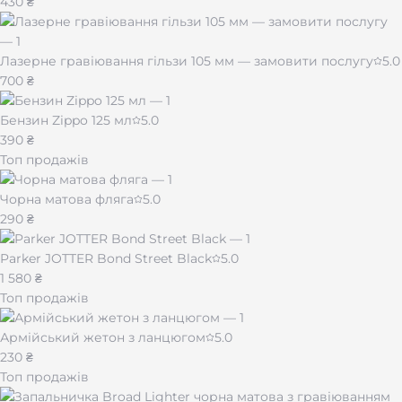
430 ₴
Лазерне гравіювання гільзи 105 мм — замовити послугу
5.0
700 ₴
Бензин Zippo 125 мл
5.0
390 ₴
Топ продажів
Чорна матова фляга
5.0
290 ₴
Parker JOTTER Bond Street Black
5.0
1 580 ₴
Топ продажів
Армійський жетон з ланцюгом
5.0
230 ₴
Топ продажів