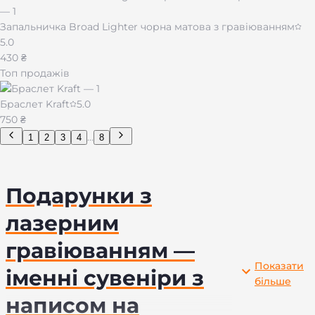
Запальничка Broad Lighter чорна матова з гравіюванням
5.0
430 ₴
Топ продажів
Браслет Kraft
5.0
750 ₴
...
1
2
3
4
8
Подарунки з
лазерним
гравіюванням —
Показати
іменні сувеніри з
більше
написом на