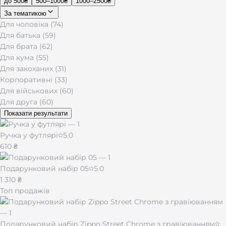
до 500₴
500–1000₴
1000–2500₴
За тематикою
Для чоловіка (74)
Для батька (59)
Для брата (62)
Для кума (55)
Для закоханих (31)
Корпоративні (33)
Для військових (60)
Для друга (60)
Показати результати
Ручка у футлярі
5.0
610 ₴
Подарунковий набір 05
5.0
1 310 ₴
Топ продажів
Подарунковий набір Zippo Street Chrome з гравіюванням