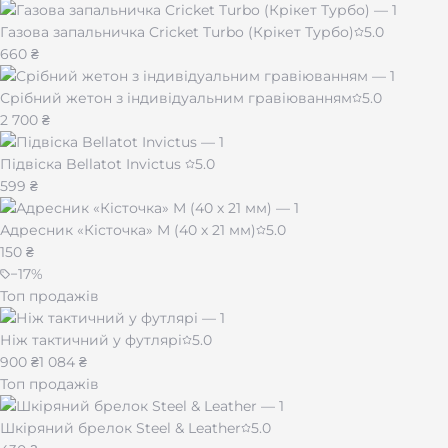
Газова запальничка Cricket Turbo (Крікет Турбо)
5.0
660 ₴
Срібний жетон з індивідуальним гравіюванням
5.0
2 700 ₴
Підвіска Bellatot Invictus
5.0
599 ₴
Адресник «Кісточка» M (40 х 21 мм)
5.0
150 ₴
−
17
%
Топ продажів
Ніж тактичний у футлярі
5.0
900 ₴
1 084 ₴
Топ продажів
Шкіряний брелок Steel & Leather
5.0