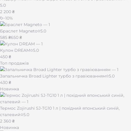
5.0
2 200 ₴
−
10
%
Браслет Magneto
5.0
585 ₴
650 ₴
Кулон DREAM
5.0
450 ₴
Топ продажів
Запальничка Broad Lighter турбо з гравіюванням
5.0
430 ₴
Новинка
Термос Zojirushi SJ-TG10 1 л | похідний японський синій,
сталевий
5.0
2 360 ₴
Новинка