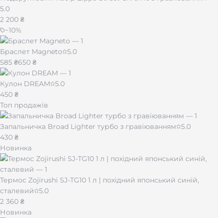
5.0
2 200 ₴
−
10
%
Браслет Magneto
5.0
585 ₴
650 ₴
Кулон DREAM
5.0
450 ₴
Топ продажів
Запальничка Broad Lighter турбо з гравіюванням
5.0
430 ₴
Новинка
Термос Zojirushi SJ-TG10 1 л | похідний японський синій,
сталевий
5.0
2 360 ₴
Новинка