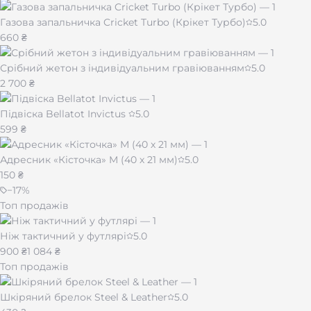
Газова запальничка Cricket Turbo (Крікет Турбо)
5.0
660 ₴
Срібний жетон з індивідуальним гравіюванням
5.0
2 700 ₴
Підвіска Bellatot Invictus
5.0
599 ₴
Адресник «Кісточка» M (40 х 21 мм)
5.0
150 ₴
−
17
%
Топ продажів
Ніж тактичний у футлярі
5.0
900 ₴
1 084 ₴
Топ продажів
Шкіряний брелок Steel & Leather
5.0