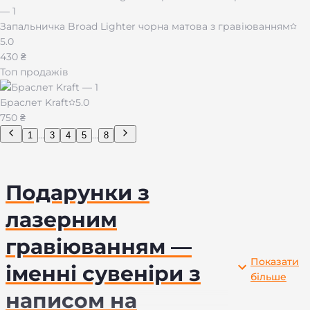
Запальничка Broad Lighter чорна матова з гравіюванням
5.0
430 ₴
Топ продажів
Браслет Kraft
5.0
750 ₴
...
...
1
3
4
5
8
Подарунки з
лазерним
гравіюванням —
Показати
іменні сувеніри з
більше
написом на