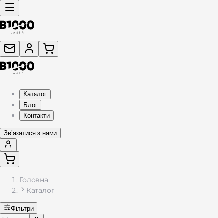
Каталог подарунків з гравіюванням — жетони, брелоки, фляг
Каталог
Блог
Контакти
Звʼязатися з нами
Головна
Каталог
Фільтри