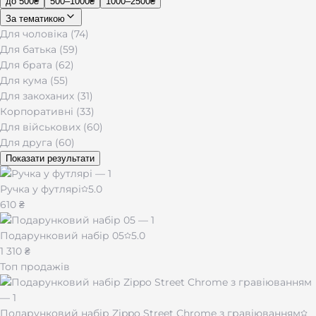
до 500₴
500–1000₴
1000–2500₴
За тематикою
Для чоловіка (74)
Для батька (59)
Для брата (62)
Для кума (55)
Для закоханих (31)
Корпоративні (33)
Для військових (60)
Для друга (60)
Показати результати
Ручка у футлярі
5.0
610 ₴
Подарунковий набір 05
5.0
1 310 ₴
Топ продажів
Подарунковий набір Zippo Street Chrome з гравіюванням