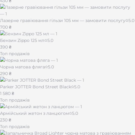
430 ₴
Лазерне гравіювання гільзи 105 мм — замовити послугу
5.0
700 ₴
Бензин Zippo 125 мл
5.0
390 ₴
Топ продажів
Чорна матова фляга
5.0
290 ₴
Parker JOTTER Bond Street Black
5.0
1 580 ₴
Топ продажів
Армійський жетон з ланцюгом
5.0
230 ₴
Топ продажів