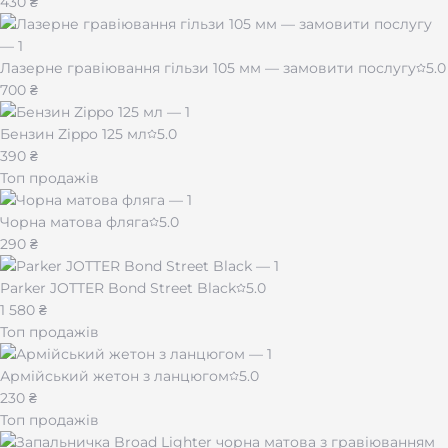
430 ₴
Лазерне гравіювання гільзи 105 мм — замовити послугу
5.0
700 ₴
Бензин Zippo 125 мл
5.0
390 ₴
Топ продажів
Чорна матова фляга
5.0
290 ₴
Parker JOTTER Bond Street Black
5.0
1 580 ₴
Топ продажів
Армійський жетон з ланцюгом
5.0
230 ₴
Топ продажів