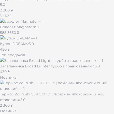
5.0
2 200 ₴
−
10
%
Браслет Magneto
5.0
585 ₴
650 ₴
Кулон DREAM
5.0
450 ₴
Топ продажів
Запальничка Broad Lighter турбо з гравіюванням
5.0
430 ₴
Новинка
Термос Zojirushi SJ-TG10 1 л | похідний японський синій,
сталевий
5.0
2 360 ₴
Новинка