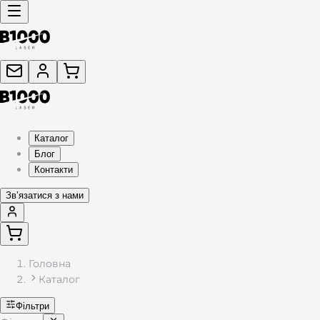
Каталог подарунків з гравіюванням — жетони, брелоки, фляг
Каталог
Блог
Контакти
Звʼязатися з нами
Головна
Каталог
Фільтри