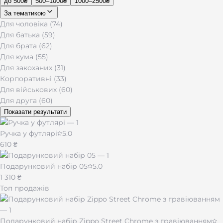
до 500₴
500–1000₴
1000–2500₴
За тематикою
Для чоловіка (74)
Для батька (59)
Для брата (62)
Для кума (55)
Для закоханих (31)
Корпоративні (33)
Для військових (60)
Для друга (60)
Показати результати
Ручка у футлярі
5.0
610 ₴
Подарунковий набір 05
5.0
1 310 ₴
Топ продажів
Подарунковий набір Zippo Street Chrome з гравіюванням