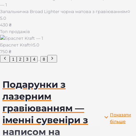
Запальничка Broad Lighter чорна матова з гравіюванням
5.0
430 ₴
Топ продажів
Браслет Kraft
5.0
750 ₴
...
1
2
3
4
8
Подарунки з
лазерним
гравіюванням —
Показати
іменні сувеніри з
більше
написом на