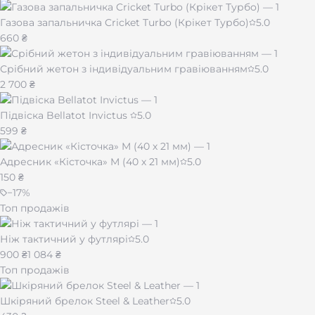
Газова запальничка Cricket Turbo (Крікет Турбо)
5.0
660 ₴
Срібний жетон з індивідуальним гравіюванням
5.0
2 700 ₴
Підвіска Bellatot Invictus
5.0
599 ₴
Адресник «Кісточка» M (40 х 21 мм)
5.0
150 ₴
−
17
%
Топ продажів
Ніж тактичний у футлярі
5.0
900 ₴
1 084 ₴
Топ продажів
Шкіряний брелок Steel & Leather
5.0