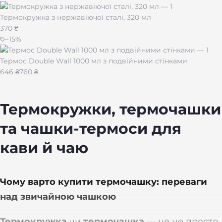
Термокружка з нержавіючої сталі, 320 мл
370 ₴
−
15
%
Термос Double Wall 1000 мл з подвійними стінками
646 ₴
760 ₴
Термокружки, термочашки
та чашки-термоси для
кави й чаю
Чому варто купити термочашку: переваги
над звичайною чашкою
Термокружка
чи
термочашка
—
це не просто