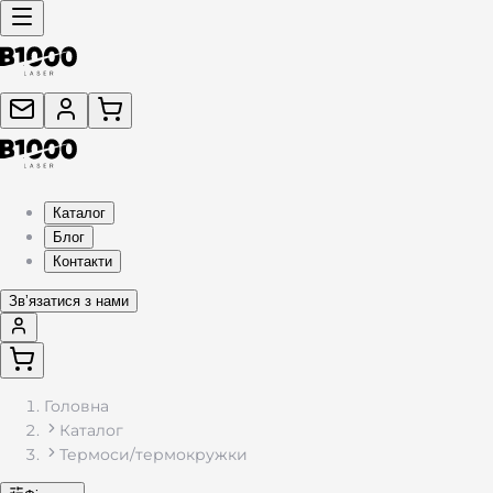
Термокружка, Термочашка: Купити Якісні Термос Кружки з П
Каталог
Блог
Контакти
Звʼязатися з нами
Головна
Каталог
Термоси/термокружки