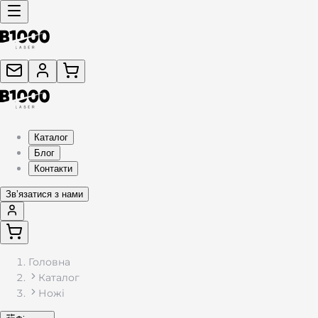
Складаний ніж (ножик): купити тактичний, кишеньковий. 
Каталог
Блог
Контакти
Звʼязатися з нами
Головна
Каталог
Ножі