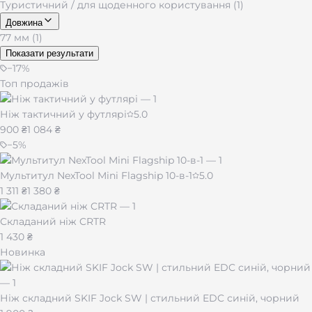
Туристичний / для щоденного користування (1)
Довжина
77 мм (1)
Показати результати
−
17
%
Топ продажів
Ніж тактичний у футлярі
5.0
900 ₴
1 084 ₴
−
5
%
Мультитул NexTool Mini Flagship 10-в-1
5.0
1 311 ₴
1 380 ₴
Складаний ніж CRTR
1 430 ₴
Новинка
Ніж складний SKIF Jock SW | стильний EDC синій, чорний