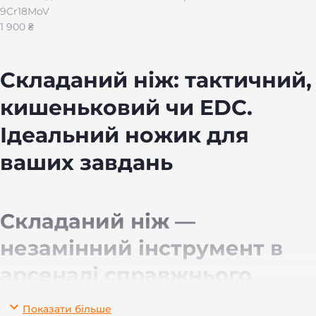
9Cr18MoV
1 900 ₴
Складаний ніж: тактичний,
кишеньковий чи EDC.
Ідеальний ножик для
ваших завдань
Складаний ніж —
незамінний інструмент в
арсеналі справжнього
чоловіка
Показати більше